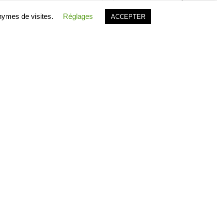
onymes de visites.
Réglages
ACCEPTER
lusive de GEODERIS. Les textes, photos, images