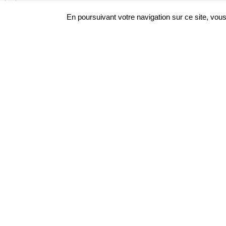
En poursuivant votre navigation sur ce site, vous
Le site www.geoderis.fr est protégé par les d