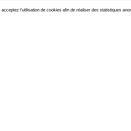
 acceptez l'utilisation de cookies afin de réaliser des statistiques an
Nous contacter
roits de propriété intellectuelle et est la propriété exc